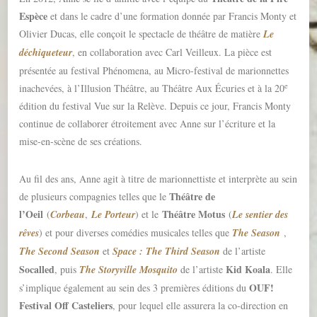
Espèce
et dans le cadre d’une formation donnée par Francis Monty et
Olivier Ducas, elle conçoit le spectacle de théâtre de matière
Le
déchiqueteur
, en collaboration avec Carl Veilleux. La pièce est
présentée au festival Phénomena, au Micro-festival de marionnettes
e
inachevées, à l’Illusion Théâtre, au Théâtre Aux Écuries et à la 20
édition du festival Vue sur la Relève. Depuis ce jour, Francis Monty
continue de collaborer étroitement avec Anne sur l’écriture et la
mise-en-scène de ses créations.
Au fil des ans, Anne agit à titre de marionnettiste et interprète au sein
Théâtre de
de plusieurs compagnies telles que le
l’Oeil
Théâtre Motus
(
Corbeau
,
Le Porteur
) et le
(
Le sentier des
rêves
) et pour diverses comédies musicales telles que
The Season
,
The Second Season
et
Space : The Third Season
de l’artiste
Socalled
Kid Koala
, puis
The Storyville Mosquito
de l’artiste
. Elle
OUF!
s’implique également au sein des 3 premières éditions du
Festival Off Casteliers
, pour lequel elle assurera la co-direction en