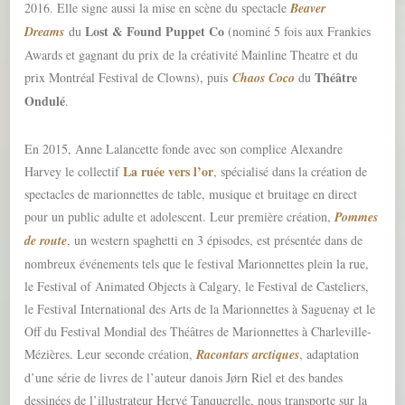
2016. Elle signe aussi la mise en scène du spectacle
Beaver
Lost & Found Puppet Co
Dreams
du
(nominé 5 fois aux Frankies
Awards et gagnant du prix de la créativité Mainline Theatre et du
Théâtre
prix Montréal Festival de Clowns), puis
Chaos Coco
du
Ondulé
.
En 2015, Anne Lalancette fonde avec son complice Alexandre
La ruée vers l’or
Harvey le collectif
, spécialisé dans la création de
spectacles de marionnettes de table, musique et bruitage en direct
pour un public adulte et adolescent. Leur première création,
Pom
mes
de route
, un western spaghetti en 3 épisodes, est présentée dans de
nombreux événements tels que le festival Marionnettes plein la rue,
le Festival of Animated Objects à Calgary, le Festival de Casteliers,
le Festival International des Arts de la Marionnettes à Saguenay et le
Off du Festival Mondial des Théâtres de Marionnettes à Charleville-
Mézières. Leur seconde création,
Racontars arctiques
, adaptation
d’une série de livres de l’auteur danois Jørn Riel et des bandes
dessinées de l’illustrateur Hervé Tanquerelle, nous transporte sur la