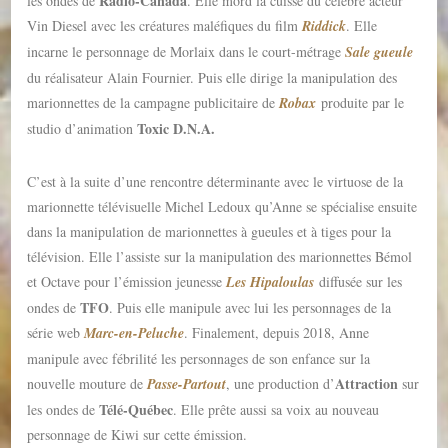
Radio-Canada
les ondes de
. Elle mord la cuisse du célèbre acteur
Vin Diesel avec les créatures maléfiques du film
Riddick
. Elle
incarne le personnage de Morlaix dans le court-métrage
Sale gueule
du réalisateur Alain Fournier. Puis elle dirige la manipulation des
marionnettes de la campagne publicitaire de
Robax
produite par le
Toxic D.N.A.
studio d’animation
C’est à la suite d’une rencontre déterminante avec le virtuose de la
marionnette télévisuelle Michel Ledoux qu’Anne se spécialise ensuite
dans la manipulation de marionnettes à gueules et à tiges pour la
télévision. Elle l’assiste sur la manipulation des marionnettes Bémol
et Octave pour l’émission jeunesse
Les Hipaloulas
diffusée sur les
TFO
ondes de
. Puis elle manipule avec lui les personnages de la
série web
Marc-en-Peluche
. Finalement, depuis 2018, Anne
manipule avec fébrilité les personnages de son enfance sur la
Attraction
nouvelle mouture de
Passe-Partout
, une production d’
sur
Télé-Québec
les ondes de
. Elle prête aussi sa voix au nouveau
personnage de Kiwi sur cette émission.