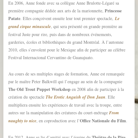
En 2006, Anne fonde avec sa collègue Anne Brulotte-Légaré sa
Princesse
première compagnie dédiée aux arts de la marionnette,
Patate
. Elles conçoivent ensuite leur tout premier spectacle,
Le
grand cirque minuscule
, qui sera présenté en grande première au
festival Juste pour rire, puis dans de nombreux événements,
garderies, écoles et bibliothèques du grand Montréal. À l’automne
2010, elles s’envolent pour le Mexique afin de participer au célèbre
Festival Internacional Cervantino de Guanajuato.
Au cours de ses multiples stages de formation, Anne est remarquée
par le maître Peter Balkwill qui l’engage au sein de la compagnie
The Old Trout Puppet Workshop
en 2008 afin de participer à la
création du spectacle
The Erotic Anguish of Don Juan
. Elle
multipliera ensuite les expériences de travail avec la troupe, entre
autres sur la manipulation des créatures du court-métrage
From
Office Nationale du Film
naughty to nice
, en coproduction avec l’
.
Théâtre de la Pire
En 2012, Anne se lie d’amitié avec l’équipe du